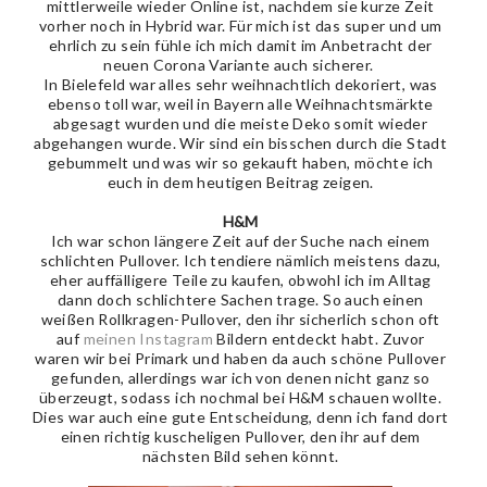
mittlerweile wieder Online ist, nachdem sie kurze Zeit
vorher noch in Hybrid war. Für mich ist das super und um
ehrlich zu sein fühle ich mich damit im Anbetracht der
neuen Corona Variante auch sicherer.
In Bielefeld war alles sehr weihnachtlich dekoriert, was
ebenso toll war, weil in Bayern alle Weihnachtsmärkte
abgesagt wurden und die meiste Deko somit wieder
abgehangen wurde. Wir sind ein bisschen durch die Stadt
gebummelt und was wir so gekauft haben, möchte ich
euch in dem heutigen Beitrag zeigen.
H&M
Ich war schon längere Zeit auf der Suche nach einem
schlichten Pullover. Ich tendiere nämlich meistens dazu,
eher auffälligere Teile zu kaufen, obwohl ich im Alltag
dann doch schlichtere Sachen trage. So auch einen
weißen Rollkragen-Pullover, den ihr sicherlich schon oft
auf
meinen Instagram
Bildern entdeckt habt. Zuvor
waren wir bei Primark und haben da auch schöne Pullover
gefunden, allerdings war ich von denen nicht ganz so
überzeugt, sodass ich nochmal bei H&M schauen wollte.
Dies war auch eine gute Entscheidung, denn ich fand dort
einen richtig kuscheligen Pullover, den ihr auf dem
nächsten Bild sehen könnt.