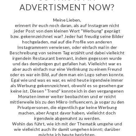
ADVERTISMENT NOW?
Meine Lieben,
erinnert ihr euch noch daran, als auf Instagram nicht
jeder Post von dem kleinen Wort "Werbung" geprägt
bzw. gekennzeichnet war? Jeder hat freudig seine Bilder
hochgeladen, mal auf die Profile von anderen
Instagrammern verwiesen, oder einfach mal in der
Beschreibung von seinem Tag erzählt und dabei vielleicht
irgendein Restaurant bennant, indem gegessen wurde
und das demjenigen gut gefallen hat. Vielleicht war es
aber auch einfach nur eine Verlinkung zu einem Freund
oder es war ein Bild, auf dem man ein Logo sehen konnte.
Egal wie und was es war, es wird heute irgendwie immer
als Werbung gekennzeichnet, obwohl es so gesehen gar
keine ist. Diesen "Trend" konnte ich in den vergangenen
Monaten immer weiter beobachten und er reicht
mittlerweile bis zu den Mikro-Influencern, ja sogar zu den
Privatpersonen, die eigentlich gar keine Werbung
machen, aber Angst davor haben, vielleicht doch
irgendwie abgemahnt zu werden.
Wohin das führt, wie ich mit der Thematik umgehe und
wie vielleicht auch ihr damit umgehen könnt; darüber
möchte ich heute berichten.