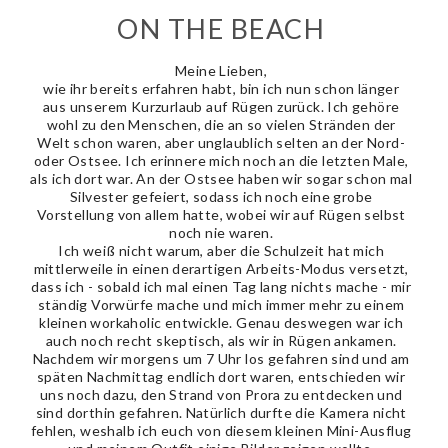
ON THE BEACH
Meine Lieben,
wie ihr bereits erfahren habt, bin ich nun schon länger
aus unserem Kurzurlaub auf Rügen zurück. Ich gehöre
wohl zu den Menschen, die an so vielen Stränden der
Welt schon waren, aber unglaublich selten an der Nord-
oder Ostsee. Ich erinnere mich noch an die letzten Male,
als ich dort war. An der Ostsee haben wir sogar schon mal
Silvester gefeiert, sodass ich noch eine grobe
Vorstellung von allem hatte, wobei wir auf Rügen selbst
noch nie waren.
Ich weiß nicht warum, aber die Schulzeit hat mich
mittlerweile in einen derartigen Arbeits-Modus versetzt,
dass ich - sobald ich mal einen Tag lang nichts mache - mir
ständig Vorwürfe mache und mich immer mehr zu einem
kleinen workaholic entwickle. Genau deswegen war ich
auch noch recht skeptisch, als wir in Rügen ankamen.
Nachdem wir morgens um 7 Uhr los gefahren sind und am
späten Nachmittag endlich dort waren, entschieden wir
uns noch dazu, den Strand von Prora zu entdecken und
sind dorthin gefahren. Natürlich durfte die Kamera nicht
fehlen, weshalb ich euch von diesem kleinen Mini-Ausflug