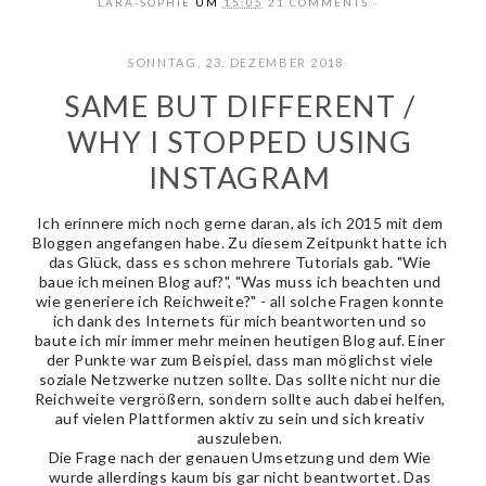
LARA-SOPHIE
UM
15:05
21 COMMENTS
SONNTAG, 23. DEZEMBER 2018
SAME BUT DIFFERENT /
WHY I STOPPED USING
INSTAGRAM
Ich erinnere mich noch gerne daran, als ich 2015 mit dem
Bloggen angefangen habe. Zu diesem Zeitpunkt hatte ich
das Glück, dass es schon mehrere Tutorials gab. "Wie
baue ich meinen Blog auf?", "Was muss ich beachten und
wie generiere ich Reichweite?" - all solche Fragen konnte
ich dank des Internets für mich beantworten und so
baute ich mir immer mehr meinen heutigen Blog auf. Einer
der Punkte war zum Beispiel, dass man möglichst viele
soziale Netzwerke nutzen sollte. Das sollte nicht nur die
Reichweite vergrößern, sondern sollte auch dabei helfen,
auf vielen Plattformen aktiv zu sein und sich kreativ
auszuleben.
Die Frage nach der genauen Umsetzung und dem Wie
wurde allerdings kaum bis gar nicht beantwortet. Das