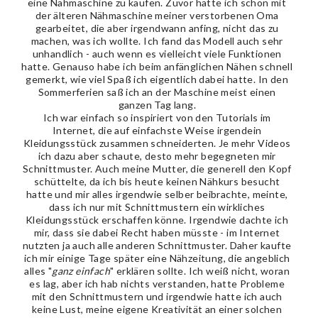
eine Nähmaschine zu kaufen. Zuvor hatte ich schon mit
der älteren Nähmaschine meiner verstorbenen Oma
gearbeitet, die aber irgendwann anfing, nicht das zu
machen, was ich wollte. Ich fand das Modell auch sehr
unhandlich - auch wenn es vielleicht viele Funktionen
hatte. Genauso habe ich beim anfänglichen Nähen schnell
gemerkt, wie viel Spaß ich eigentlich dabei hatte. In den
Sommerferien saß ich an der Maschine meist einen
ganzen Tag lang.
Ich war einfach so inspiriert von den Tutorials im
Internet, die auf einfachste Weise irgendein
Kleidungsstück zusammen schneiderten. Je mehr Videos
ich dazu aber schaute, desto mehr begegneten mir
Schnittmuster. Auch meine Mutter, die generell den Kopf
schüttelte, da ich bis heute keinen Nähkurs besucht
hatte und mir alles irgendwie selber beibrachte, meinte,
dass ich nur mit Schnittmustern ein wirkliches
Kleidungsstück erschaffen könne. Irgendwie dachte ich
mir, dass sie dabei Recht haben müsste - im Internet
nutzten ja auch alle anderen Schnittmuster. Daher kaufte
ich mir einige Tage später eine Nähzeitung, die angeblich
alles "
ganz einfach
" erklären sollte. Ich weiß nicht, woran
es lag, aber ich hab nichts verstanden, hatte Probleme
mit den Schnittmustern und irgendwie hatte ich auch
keine Lust, meine eigene Kreativität an einer solchen