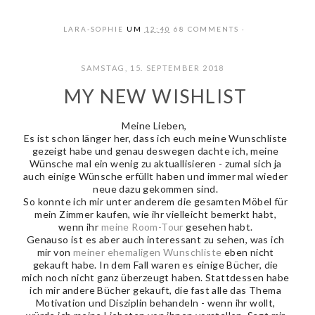
LARA-SOPHIE
UM
12:40
68 COMMENTS
SAMSTAG, 15. SEPTEMBER 2018
MY NEW WISHLIST
Meine Lieben,
Es ist schon länger her, dass ich euch meine Wunschliste
gezeigt habe und genau deswegen dachte ich, meine
Wünsche mal ein wenig zu aktuallisieren - zumal sich ja
auch einige Wünsche erfüllt haben und immer mal wieder
neue dazu gekommen sind.
So konnte ich mir unter anderem die gesamten Möbel für
mein Zimmer kaufen, wie ihr vielleicht bemerkt habt,
wenn ihr
meine Room-Tour
gesehen habt.
Genauso ist es aber auch interessant zu sehen, was ich
mir von
meiner ehemaligen Wunschliste
eben nicht
gekauft habe. In dem Fall waren es einige Bücher, die
mich noch nicht ganz überzeugt haben. Stattdessen habe
ich mir andere Bücher gekauft, die fast alle das Thema
Motivation und Disziplin behandeln - wenn ihr wollt,