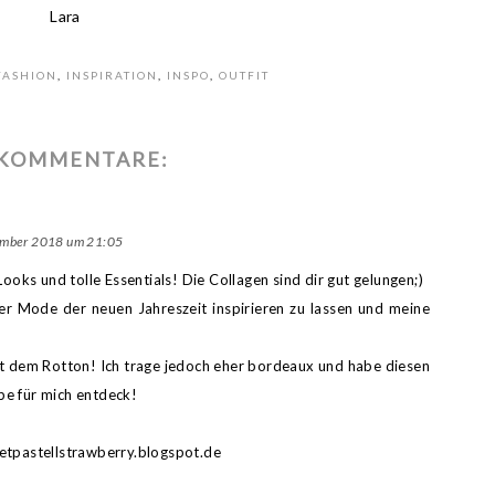
Lara
FASHION
,
INSPIRATION
,
INSPO
,
OUTFIT
 KOMMENTARE:
ember 2018 um 21:05
ks und tolle Essentials! Die Collagen sind dir gut gelungen;)
der Mode der neuen Jahreszeit inspirieren zu lassen und meine
it dem Rotton! Ich trage jedoch eher bordeaux und habe diesen
e für mich entdeck!
etpastellstrawberry.blogspot.de