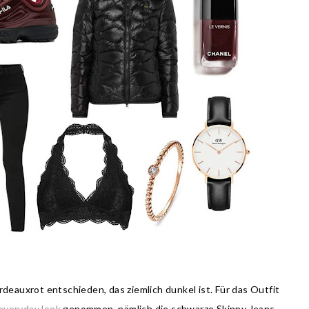
rdeauxrot entschieden, das ziemlich dunkel ist. Für das Outfit
everyday look
genommen, nämlich die schwarze Skinny Jeans