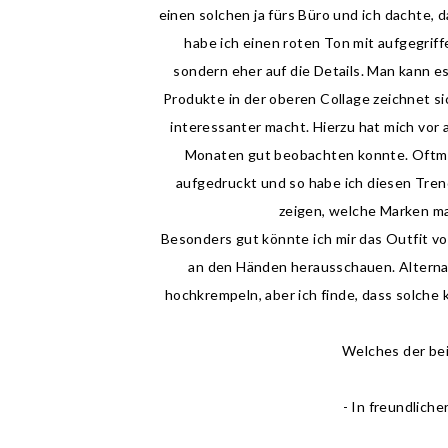
einen solchen ja fürs Büro und ich dachte, 
habe ich einen roten Ton mit aufgegriffe
sondern eher auf die Details. Man kann es
Produkte in der oberen Collage zeichnet s
interessanter macht. Hierzu hat mich vor 
Monaten gut beobachten konnte. Oftmal
aufgedruckt und so habe ich diesen Tren
zeigen, welche Marken ma
Besonders gut könnte ich mir das Outfit vo
an den Händen herausschauen. Alternat
hochkrempeln, aber ich finde, dass solche
Welches der bei
- In freundlich