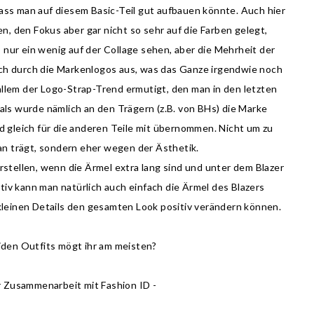
dass man auf diesem Basic-Teil gut aufbauen könnte. Auch hier
n, den Fokus aber gar nicht so sehr auf die Farben gelegt,
 nur ein wenig auf der Collage sehen, aber die Mehrheit der
ich durch die Markenlogos aus, was das Ganze irgendwie noch
allem der Logo-Strap-Trend ermutigt, den man in den letzten
s wurde nämlich an den Trägern (z.B. von BHs) die Marke
d gleich für die anderen Teile mit übernommen. Nicht um zu
n trägt, sondern eher wegen der Ästhetik.
rstellen, wenn die Ärmel extra lang sind und unter dem Blazer
iv kann man natürlich auch einfach die Ärmel des Blazers
 kleinen Details den gesamten Look positiv verändern können.
den Outfits mögt ihr am meisten?
er Zusammenarbeit mit Fashion ID -