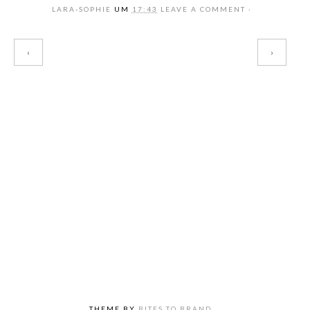
LARA-SOPHIE
UM
17:43
LEAVE A COMMENT
‹
›
THEME BY
BITES TO BRAND