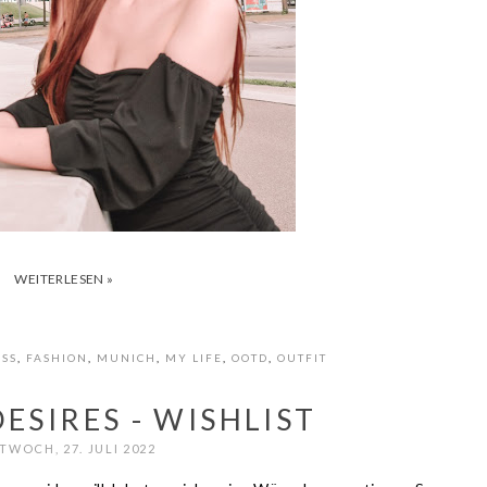
WEITERLESEN »
SS
,
FASHION
,
MUNICH
,
MY LIFE
,
OOTD
,
OUTFIT
ESIRES - WISHLIST
TWOCH, 27. JULI 2022