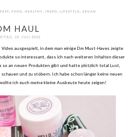
FAST
,
FOOD
,
HEALTHY
,
INSPO
,
LIFESTYLE
,
VEGAN
DM HAUL
EITAG, 22. JULI 2022
n Video ausgespielt, in dem man einige Dm Must-Haves zeigte
odukte so interessant, dass ich nach weiteren Inhalten dieser
es so an neuen Produkten gibt und hatte plötzlich total Lust,
 schauen und zu stöbern. Ich habe schon länger keine neuen
ollte ich euch meine kleine Ausbeute heute zeigen!