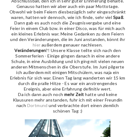
Abschlussball, den ich in sehr guter Erinnerung behalte.
Genauso hatten wir aber auch ein paar Mottotage.
Obwohl wir beim Feiern diesbezüglich sehr eingeschränkt
waren, hatten wir dennoch, wie ich finde, sehr viel
Spaß
.
Dann gab es auch noch die Zeugnisvergabe und eine
Feier in einem Club bzw. in einer Disco, was für mich auch
ein kleines Erlebnis war. Meine Gedanken zu dem Feiern
und den Veränderungen, die im Juni anstanden, könnt ihr
hier
außerdem genauer nachlesen.
Veränderungen
?! Unsere Klasse teilte sich nach den
Sommerferien - Einige gingen danach in eine andere
Schule, in eine Ausbildung und ich ging mit vielen neuen
anderen Mitmenschen in die Oberstufe. Im Juni pilgerte
ich außerdem mit einigen Mitschülern, was naja ein
Erlebnis für sich war. Einen Tag lang wanderten wir 15 km
durch die pralle Hitze - Es war ein anstrengendes
Ereignis, aber eine Erfahrung definitiv wert.
Da ich dann auch noch
mehr Zeit
hatte und keine
Klausuren mehr anstanden, fuhr ich mit einer Freundin
nach
Dortmund
und verbrachte dort einen ziemlich
schönen Tag :)