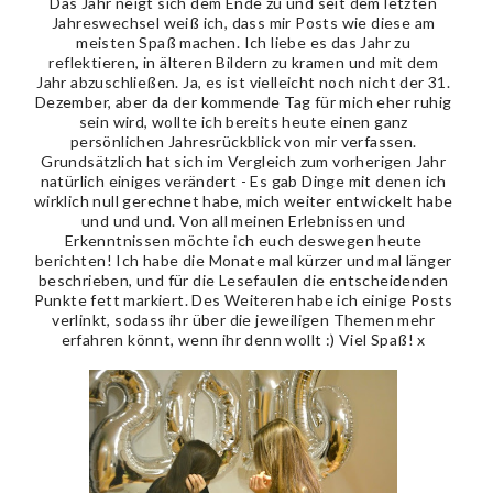
Das Jahr neigt sich dem Ende zu und seit dem letzten
Jahreswechsel weiß ich, dass mir Posts wie diese am
meisten Spaß machen. Ich liebe es das Jahr zu
reflektieren, in älteren Bildern zu kramen und mit dem
Jahr abzuschließen. Ja, es ist vielleicht noch nicht der 31.
Dezember, aber da der kommende Tag für mich eher ruhig
sein wird, wollte ich bereits heute einen ganz
persönlichen Jahresrückblick von mir verfassen.
Grundsätzlich hat sich im Vergleich zum vorherigen Jahr
natürlich einiges verändert - Es gab Dinge mit denen ich
wirklich null gerechnet habe, mich weiter entwickelt habe
und und und. Von all meinen Erlebnissen und
Erkenntnissen möchte ich euch deswegen heute
berichten! Ich habe die Monate mal kürzer und mal länger
beschrieben, und für die Lesefaulen die entscheidenden
Punkte fett markiert. Des Weiteren habe ich einige Posts
verlinkt, sodass ihr über die jeweiligen Themen mehr
erfahren könnt, wenn ihr denn wollt :) Viel Spaß! x