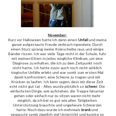
November:
Kurz vor Halloween hatte ich dann einen
Unfall
und meine
ganze aufgestaute Freude zerbrach irgendwie. Durch
einen Sturz sprang meine Kniescheibe raus und einige
Bänder rissen. Ich war viele Tage nicht in der Schule, fuhr
mit meinen Eltern in jedes mögliche Klinikum, um eine
Diagnose zu erhalten, die ich zu dem Zeitpunkt noch
nicht hatte. Ich hatte zuvor auch noch nicht wirklich
tragische Unfälle erlebt und war somit zum ersten Mal
damit konfrontiert, eine Schiene zu tragen und mit
Krücken zu laufen. Ich kann sagen, dass mir diese Zeit
echt nicht gut tat - Alles wurde plötzlich so
schwer
. Die
einfachsten Dinge, wie aufstehen, die Treppe hinunter
gehen oder einfach nur zu sitzen waren nicht mehr
möglich, da ich bei so gut wie allen Tätigkeiten
Unterstützung brauchte und ungeheure Schmerzen
hatte. Noch dazu wurde ich mehrmals
krank
und
verpasste somit ziemlich viel Unterricht und konnte so