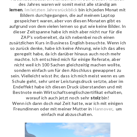
des Jahres waren wir somit meist alle ständig am
lernen
.
Im letzten Jahresrückblick
bin ich jeden Monat mit
Bildern durchgegangen, die auf meinem Laptop
gespeichert waren, aber von diesen Monaten gibt es
aufgrund von dem vielen lernen so gut wie keine Bilder. In
dieser Zeitspanne habe ich mich aber nicht nur für die
ZAP's vorbereitet, da ich nebenbei noch einen
zusätzlichen Kurs in Business English besuchte. Wenn ich
so zurück denke, habe ich keine Ahnung, wie ich das alles
geregelt habe, da ich darüber hinaus auch noch mehr
machte. Ich entschied mich für einige Referate, aber
nicht weil ich 100 Sachen gleichzeitig machen wollte,
sondern einfach um für den Abschluss gewappnet zu
sein. Vielleicht wisst ihr, dass ich mich meist wenn es um
Schule geht, sehr unter Leistungsdruck setzte, aber im
Endeffekt habe ich diesen Druck überstanden und mit
Bestnote mein Wirtschaftsenglischzertifikat erhalten,
worauf ich auch jetzt noch sehr
stolz
bin!
Wenn ich dann doch mal Zeit hatte, war ich mit einigen
Freundinnen oder mit meiner Mutter in
Hannover
, um
einfach mal abzuschalten.