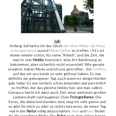
Juli:
Anfang Juli hatte ich das Glück
mit einer Make-Up Firma
zu kooperieren
, uuund
Marie Celine
zu treffen <3 Es ist
immer wieder schön, für seine "Arbeit", und die Zeit, die
man in sein
Hobby
investiert, eine Art Belohnung zu
bekommen, aber sicherlich nicht essentiell. Wie gerade
erwähnt, haben Marie und ich uns getroffen - Ein
Treffen
,
auf das wir uns beide so sehr gefreut haben. Es war
definitiv ein gelungener Tag, auch wenn es einige Hürden
gab, haha! Es war einfach schön jemanden mal persönlich
zu treffen, der das gleiche Hobby hat, wie man selbst.
Genauso hatte ich dann auch Zeit einer weiteren großen
Leidenschaft nachzugehen: Dem
Fotografieren
. Die
Fotos, die dabei entstanden sind, mag ich sehr gerne und
es gibt für mich so oder so nichts besseres, als einen Tag
mal in der
Natur
völlig abzuschalten.
Hier
und
hier
findet
ihr die jeweiligen Bilder. Die
Ruhe
nach dem vielen lernen