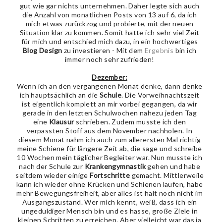
gut wie gar nichts unternehmen. Daher legte sich auch
die Anzahl von monatlichen Posts von 13 auf 6, da ich
mich etwas zurückzog und probierte, mit der neuen
Situation klar zu kommen. Somit hatte ich sehr viel Zeit
für mich und entschied mich dazu, in ein hochwertiges
Blog Design
zu investieren - Mit dem
Ergebnis
bin ich
immer noch sehr zufrieden!
Dezember:
Wenn ich an den vergangenen Monat denke, dann denke
ich hauptsächlich an die
Schule
. Die Vorweihnachtszeit
ist eigentlich komplett an mir vorbei gegangen, da wir
gerade in den letzten Schulwochen nahezu jeden Tag
eine
Klausur
schrieben. Zudem musste ich den
verpassten Stoff aus dem November nachholen. In
diesem Monat nahm ich auch zum allerersten Mal richtig
meine Schiene für längere Zeit ab, die sage und schreibe
10 Wochen mein täglicher Begleiter war. Nun musste ich
nach der Schule zur
Krankengymnastik
gehen und habe
seitdem wieder einige
Fortschritte
gemacht. Mittlerweile
kann ich wieder ohne Krücken und Schienen laufen, habe
mehr Bewegungsfreiheit, aber alles ist halt noch nicht im
Ausgangszustand. Wer mich kennt, weiß, dass ich ein
ungeduldiger Mensch bin und es hasse, große Ziele in
kleinen Schritten zu erreichen. Aber vielleicht war das ja