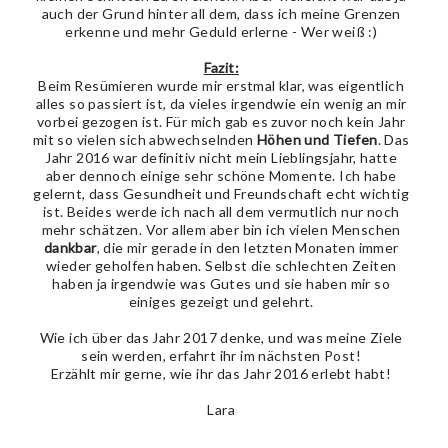
auch der Grund hinter all dem, dass ich meine Grenzen
erkenne und mehr Geduld erlerne - Wer weiß :)
Fazit:
Beim Resümieren wurde mir erstmal klar, was eigentlich
alles so passiert ist, da vieles irgendwie ein wenig an mir
vorbei gezogen ist. Für mich gab es zuvor noch kein Jahr
mit so vielen sich abwechselnden
Höhen und Tiefen
. Das
Jahr 2016 war definitiv nicht mein Lieblingsjahr, hatte
aber dennoch einige sehr schöne Momente. Ich habe
gelernt, dass Gesundheit und Freundschaft echt wichtig
ist. Beides werde ich nach all dem vermutlich nur noch
mehr schätzen. Vor allem aber bin ich vielen Menschen
dankbar
, die mir gerade in den letzten Monaten immer
wieder geholfen haben. Selbst die schlechten Zeiten
haben ja irgendwie was Gutes und sie haben mir so
einiges gezeigt und gelehrt.
Wie ich über das Jahr 2017 denke, und was meine Ziele
sein werden, erfahrt ihr im nächsten Post!
Erzählt mir gerne, wie ihr das Jahr 2016 erlebt habt!
Lara