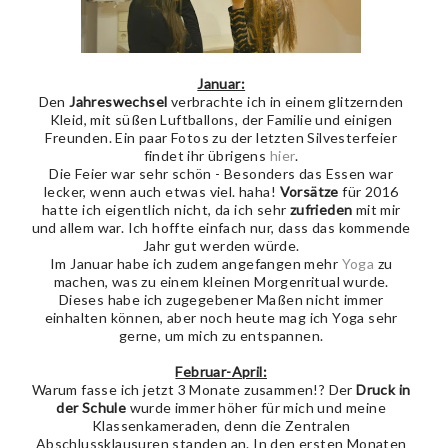
Januar:
Den
Jahreswechsel
verbrachte ich in einem glitzernden
Kleid, mit süßen Luftballons, der Familie und einigen
Freunden. Ein paar Fotos zu der letzten Silvesterfeier
findet ihr übrigens
hier
.
Die Feier war sehr schön - Besonders das Essen war
lecker, wenn auch etwas viel. haha!
Vorsätze
für 2016
hatte ich eigentlich nicht, da ich sehr
zufrieden
mit mir
und allem war. Ich hoffte einfach nur, dass das kommende
Jahr gut werden würde.
Im Januar habe ich zudem angefangen mehr
Yoga
zu
machen, was zu einem kleinen Morgenritual wurde.
Dieses habe ich zugegebener Maßen nicht immer
einhalten können, aber noch heute mag ich Yoga sehr
gerne, um mich zu entspannen.
Februar-April:
Warum fasse ich jetzt 3 Monate zusammen!? Der
Druck in
der Schule
wurde immer höher für mich und meine
Klassenkameraden, denn die Zentralen
Abschlussklausuren standen an. In den ersten Monaten