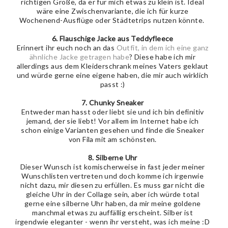
richtigen Größe, da er für mich etwas zu klein ist. Ideal
wäre eine Zwischenvariante, die ich für kurze
Wochenend-Ausflüge oder Städtetrips nutzen könnte.
6. Flauschige Jacke aus Teddyfleece
Erinnert ihr euch noch an das
Outfit, in dem ich eine ganz
ähnliche Jacke getragen habe
? Diese habe ich mir
allerdings aus dem Kleiderschrank meines Vaters geklaut
und würde gerne eine eigene haben, die mir auch wirklich
passt :)
7. Chunky Sneaker
Entweder man hasst oder liebt sie und ich bin definitiv
jemand, der sie liebt! Vor allem im Internet habe ich
schon einige Varianten gesehen und finde die Sneaker
von Fila mit am schönsten.
8. Silberne Uhr
Dieser Wunsch ist komischerweise in fast jeder meiner
Wunschlisten vertreten und doch komme ich irgenwie
nicht dazu, mir diesen zu erfüllen. Es muss gar nicht die
gleiche Uhr in der Collage sein, aber ich würde total
gerne eine silberne Uhr haben, da mir meine goldene
manchmal etwas zu auffällig erscheint. Silber ist
irgendwie eleganter - wenn ihr versteht, was ich meine :D