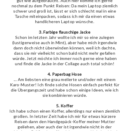
gut wie aufgebraucht. Auch hier komme ich gerne
nochmal zu dem Punkt Reisen: Da mein Laptop ziemlich
schwer und groß ist, lässt er sich schlecht mal in eine
Tasche miteinpacken, sodass ich mir da einen etwas
handlicheren Laptop wünsche.
3. Farbige flauschige Jacke
Schon im letzten Jahr wollte ich mir so eine zulegen
(lustigerweise auch in Mint), aber habe mich irgendwie
dann doch nicht überwinden können, weil ich dachte,
dass sie mir vielleicht schon bald nicht mehr gefallen
würde. Jetzt möchte ich immer noch gerne eine haben
und finde die Jacke in der Collage auch total schön!
4. Paperbag Hose
... Am liebsten eine grau melierte und/oder mit einem
Karo-Muster! Ich finde solche Hosen einfach perfekt für
die Übergangszeit und habe schon einige Ideen, wie ich
sie kombinieren würde.
5. Koffer
Ich habe schon einen Koffer, allerdings nur einen ziemlich
großen. In letzter Zeit habe ich mir für etwas kürzere
Reisen dann den Handgepäck-Koffer meiner Mutter
geliehen, aber auch der ist irgendwie nicht in der