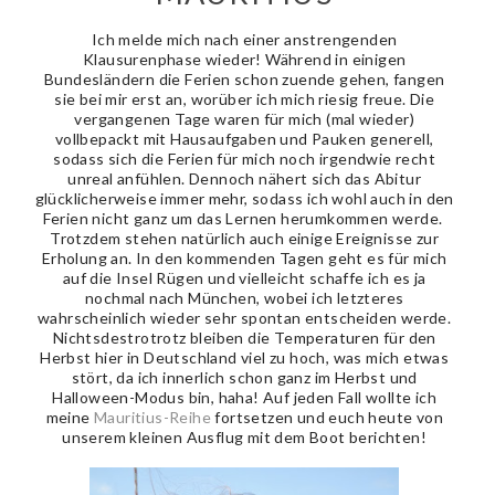
Ich melde mich nach einer anstrengenden
Klausurenphase wieder! Während in einigen
Bundesländern die Ferien schon zuende gehen, fangen
sie bei mir erst an, worüber ich mich riesig freue. Die
vergangenen Tage waren für mich (mal wieder)
vollbepackt mit Hausaufgaben und Pauken generell,
sodass sich die Ferien für mich noch irgendwie recht
unreal anfühlen. Dennoch nähert sich das Abitur
glücklicherweise immer mehr, sodass ich wohl auch in den
Ferien nicht ganz um das Lernen herumkommen werde.
Trotzdem stehen natürlich auch einige Ereignisse zur
Erholung an. In den kommenden Tagen geht es für mich
auf die Insel Rügen und vielleicht schaffe ich es ja
nochmal nach München, wobei ich letzteres
wahrscheinlich wieder sehr spontan entscheiden werde.
Nichtsdestrotrotz bleiben die Temperaturen für den
Herbst hier in Deutschland viel zu hoch, was mich etwas
stört, da ich innerlich schon ganz im Herbst und
Halloween-Modus bin, haha! Auf jeden Fall wollte ich
meine
Mauritius-Reihe
fortsetzen und euch heute von
unserem kleinen Ausflug mit dem Boot berichten!