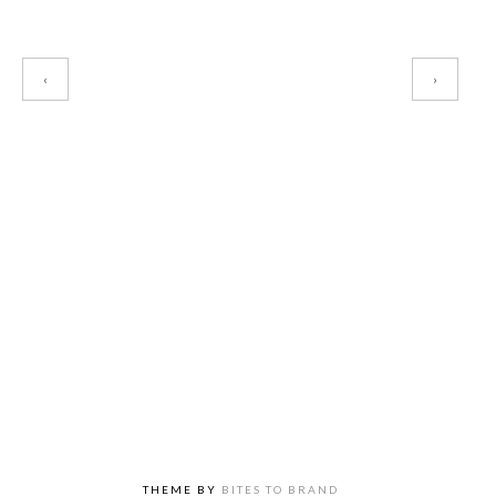
‹
›
THEME BY
BITES TO BRAND