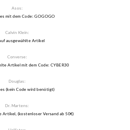
Asos:
lles mit dem Code: GOGOGO
Calvin Klein:
uf ausgewählte Artikel
Converse:
lte Artikel mit dem Code: CYBER30
Douglas:
les (kein Code wird benötigt)
Dr. Martens:
 Artikel, (kostenloser Versand ab 50€)
Hollister: