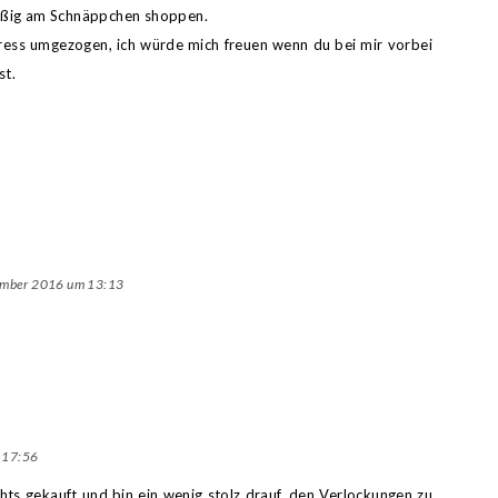
leißig am Schnäppchen shoppen.
ress umgezogen, ich würde mich freuen wenn du bei mir vorbei
st.
ember 2016 um 13:13
 17:56
chts gekauft und bin ein wenig stolz drauf, den Verlockungen zu