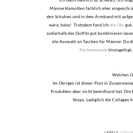
Männerklamotten farblich eher eingeschrän
den Schuhen und in dem Armband mit aufge
wäre, haha! Trotzdem fand ich
die Uhr
gut,
außerhalb des Outfits gut kombinieren las
die Auswahl an Taschen für Männer. Da di
Portemonnaie
hinzugefügt,
Welches Ou
Im Übrigen ist dieser Post in Zusammena
Produkten aber nicht beeinflusst hat. Die 
Shops. Lediglich die Collagen ha
LABELS:
COLL