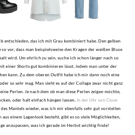
lb entschieden, das ich mit Grau kombiniert habe. Den gelben
se so vor, dass man beispielsweise den Kragen der weißen Bluse
kalt wird. Um ehrlich zu sein, suche ich schon länger nach so
mit einer Shorts gut kombinieren lässt, indem man unter der
sehen kann. Zu dem oberen Outfit habe ich mir dann noch eine
oder so sehr mag. Man sieht es auf der Collage zwar nicht ganz
kleine Perlen. Je nach dem ob man diese Perlen zeigen möchte,
ecken, oder halt einfach hängen lassen.
In der Uhr von Cluse
des Mantels wieder, was ich mir ebenfalls sehr gut vorstellen
 aus einem Lagenlook besteht, gibt es so viele Möglichkeiten,
ge anzupassen, was ich gerade im Herbst wichtig finde!