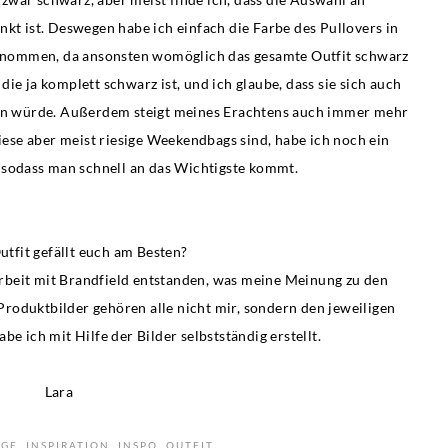
kt ist. Deswegen habe ich einfach die Farbe des Pullovers in
nommen, da ansonsten womöglich das gesamte Outfit schwarz
 die ja komplett schwarz ist, und ich glaube, dass sie sich auch
sen würde. Außerdem steigt meines Erachtens auch immer mehr
ese aber meist riesige Weekendbags sind, habe ich noch ein
 sodass man schnell an das Wichtigste kommt.
tfit gefällt euch am Besten?
rbeit mit Brandfield entstanden, was meine Meinung zu den
Produktbilder gehören alle nicht mir, sondern den jeweiligen
be ich mit Hilfe der Bilder selbstständig erstellt.
Lara
AGE
,
INSPIRATION
,
INSPO
,
OUTFIT