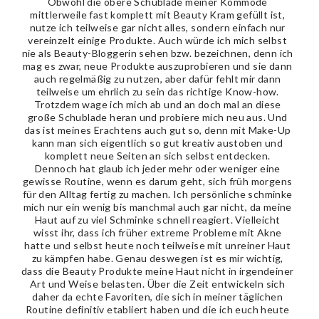
Obwohl die obere Schublade meiner Kommode
mittlerweile fast komplett mit Beauty Kram gefüllt ist,
nutze ich teilweise gar nicht alles, sondern einfach nur
vereinzelt einige Produkte. Auch würde ich mich selbst
nie als Beauty-Bloggerin sehen bzw. bezeichnen, denn ich
mag es zwar, neue Produkte auszuprobieren und sie dann
auch regelmäßig zu nutzen, aber dafür fehlt mir dann
teilweise um ehrlich zu sein das richtige Know-how.
Trotzdem wage ich mich ab und an doch mal an diese
große Schublade heran und probiere mich neu aus. Und
das ist meines Erachtens auch gut so, denn mit Make-Up
kann man sich eigentlich so gut kreativ austoben und
komplett neue Seiten an sich selbst entdecken.
Dennoch hat glaub ich jeder mehr oder weniger eine
gewisse Routine, wenn es darum geht, sich früh morgens
für den Alltag fertig zu machen. Ich persönliche schminke
mich nur ein wenig bis manchmal auch gar nicht, da meine
Haut auf zu viel Schminke schnell reagiert. Vielleicht
wisst ihr, dass ich früher extreme Probleme mit Akne
hatte und selbst heute noch teilweise mit unreiner Haut
zu kämpfen habe. Genau deswegen ist es mir wichtig,
dass die Beauty Produkte meine Haut nicht in irgendeiner
Art und Weise belasten. Über die Zeit entwickeln sich
daher da echte Favoriten, die sich in meiner täglichen
Routine definitiv etabliert haben und die ich euch heute