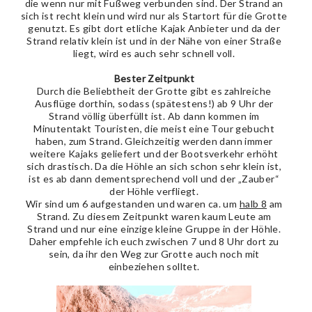
die wenn nur mit Fußweg verbunden sind. Der Strand an
sich ist recht klein und wird nur als Startort für die Grotte
genutzt. Es gibt dort etliche Kajak Anbieter und da der
Strand relativ klein ist und in der Nähe von einer Straße
liegt, wird es auch sehr schnell voll.
Bester Zeitpunkt
Durch die Beliebtheit der Grotte gibt es zahlreiche
Ausflüge dorthin, sodass (spätestens!) ab 9 Uhr der
Strand völlig überfüllt ist. Ab dann kommen im
Minutentakt Touristen, die meist eine Tour gebucht
haben, zum Strand. Gleichzeitig werden dann immer
weitere Kajaks geliefert und der Bootsverkehr erhöht
sich drastisch. Da die Höhle an sich schon sehr klein ist,
ist es ab dann dementsprechend voll und der „Zauber“
der Höhle verfliegt.
Wir sind um 6 aufgestanden und waren ca. um
halb 8
am
Strand. Zu diesem Zeitpunkt waren kaum Leute am
Strand und nur eine einzige kleine Gruppe in der Höhle.
Daher empfehle ich euch zwischen 7 und 8 Uhr dort zu
sein, da ihr den Weg zur Grotte auch noch mit
einbeziehen solltet.