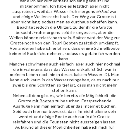
habe ich mir kurz vorher auch eine gekauft und
mitgenommen. Ich habe es letztlich aber nicht
ausprobiert, weil das Wasser früh morgens
eiskalt
war
und einige Wellen recht hoch. Der Weg zur Grotte ist
aber nicht lang, sodass man es durchaus schaffen kann.
Beachtet jedoch die Uhrzeit, zu der ihr die Grotte
besucht. Früh morgens seid ihr ungestört, aber die
Wellen können relativ hoch sein. Später wird der Weg zur
Grotte noch von den Touri-Booten zusätzlich umkämpft.
Von anderen habe ich erfahren, dass einige Schnellboote
keinerlei Rücksicht nehmen, sodass es gefährlich werden
kann.
Manche
schwimmen
auch einfach, aber auch hier nochmal
die Erwähnung, dass das Wasser eiskalt ist (ich war in
meinem Leben noch nie in derart kaltem Wasser :D). Man
kann auch kaum in das Wasser reingehen, da es nach nur
zwei bis drei Schritten so tief ist, dass man nicht mehr
stehen kann.
Neben all dem gibt es, wie bereits die Möglichkeit, die
Grotte
mit Booten
zu besuchen. Entsprechende
Ausflüge kann man einfach über das Internet buchen.
Seid euch hier nur bewusst, dass ihr nicht alleine sein
werdet und einige Boote auch nur in die Grotte
reinfahren und die Touristen nicht aussteigen lassen.
Aufgrund all dieser Möglichkeiten habe ich mich für