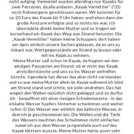
nicht aufging. Vermietet wurden allerdings nur Kayaks für
zwei Personen, da alle anderen „Kayak Vermittler“ (?:D)
noch frühmorgens geschlossen waren. Wir konnten für
ca. 20 Euro das Kayak bis 9 Uhr haben, weil eben dann der
große Ansturm erfolgte und so nichts los war. Ich
überredete direkt meine Mutter und so trugen wir
kurzerhand ein Kayak den Weg zum Strand herunter. Die
„Kayak-Vermittler“ haben kleine Schuppen; dort haben
wir dann einfach unsere Sachen gelassen, da es uns zu
riskant war, Wertgegenstände am Strand zu lassen oder
mit ins Kajak zu nehmen.
Meine Mutter saß schon im Kayak, da fragten wir den
einzigen Passanten am Strand, ob er nicht das Kayak
anstoßen könnte und uns so ins Wasser verhelfen
könnte. Irgendwie hat dieser das aber nicht verstanden
und so war meine Mutter allein im Kayak während ich blöd
am Strand stand und schrie, sie solle umdrehen. Das hat
wegen den Wellen natürlich nicht geklappt und so durfte
ich - bewaffnet mit einer riesigen Schwimmweste - in das
eiskalte Wasser hüpfen, hinterher schwimmen und weiter
rufen :D Das Wasser war wirklich das kälteste Wasser, in
dem ich je geschwommen bin. Die Wellen und die Tiefe
des Wassers machten das Schwimmen nicht einfacher,
zumal ich aus dem Wasser ja irgendwie auch auf das
Kayak klettern musste. Meine Mutter hatte zuvor sehr