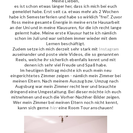
Meine Lieben,
es ist schon etwas länger her, dass ich mich bei euch
gemeldet habe. Erst seit ca. etwas mehr als 2 Wochen
habe ich Semesterferien und habe so wirklich "frei". Zuvor
floss meine gesamte Energie in meine erste Hausarbeit
an der Uni und in meine Klausuren, für die ich recht lange
gelernt habe. Meine erste Klausur hatte ich nämlich
schon im Juli und war seitdem immer wieder mit dem
Lernen beschäftigt.
Zudem setze ich mich derzeit sehr stark mit
Instagram
auseinander und poste viele Videos, die so genannten
Reels, welche ihr sicherlich ebenfalls kennt und mit
denen ich sehr viel Freude und Spaß habe.
Im heutigen Beitrag möchte ich euch mein neu
eingerichtetes Zimmer zeigen - nämlich mein Zimmer bei
meinen Eltern. Nach meinem Auszug bzw. Umzug nach
Augsburg war mein Zimmer recht leer und brauchte
dringend eine Umgestaltung. Bei dieser möchte ich euch
mitnehmen und euch die Vorher-Nachher-Bilder zeigen.
Wer mein Zimmer bei meinen Eltern noch nicht kennt,
kann sich gerne
hier
eine Room Tour anschauen!