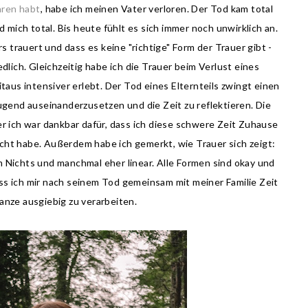
hren habt
, habe ich meinen Vater verloren. Der Tod kam total
d mich total. Bis heute fühlt es sich immer noch unwirklich an.
 trauert und dass es keine "richtige" Form der Trauer gibt -
lich. Gleichzeitig habe ich die Trauer beim Verlust eines
itaus intensiver erlebt. Der Tod eines Elternteils zwingt einen
Jugend auseinanderzusetzen und die Zeit zu reflektieren. Die
er ich war dankbar dafür, dass ich diese schwere Zeit Zuhause
cht habe. Außerdem habe ich gemerkt, wie Trauer sich zeigt:
 Nichts und manchmal eher linear. Alle Formen sind okay und
ass ich mir nach seinem Tod gemeinsam mit meiner Familie Zeit
anze ausgiebig zu verarbeiten.