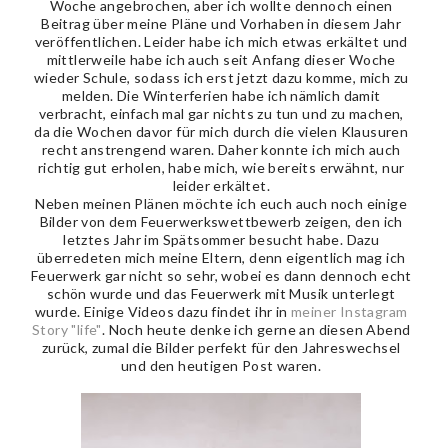
Woche angebrochen, aber ich wollte dennoch einen
Beitrag über meine Pläne und Vorhaben in diesem Jahr
veröffentlichen. Leider habe ich mich etwas erkältet und
mittlerweile habe ich auch seit Anfang dieser Woche
wieder Schule, sodass ich erst jetzt dazu komme, mich zu
melden. Die Winterferien habe ich nämlich damit
verbracht, einfach mal gar nichts zu tun und zu machen,
da die Wochen davor für mich durch die vielen Klausuren
recht anstrengend waren. Daher konnte ich mich auch
richtig gut erholen, habe mich, wie bereits erwähnt, nur
leider erkältet.
Neben meinen Plänen möchte ich euch auch noch einige
Bilder von dem Feuerwerkswettbewerb zeigen, den ich
letztes Jahr im Spätsommer besucht habe. Dazu
überredeten mich meine Eltern, denn eigentlich mag ich
Feuerwerk gar nicht so sehr, wobei es dann dennoch echt
schön wurde und das Feuerwerk mit Musik unterlegt
wurde. Einige Videos dazu findet ihr in
meiner Instagram
Story "life"
. Noch heute denke ich gerne an diesen Abend
zurück, zumal die Bilder perfekt für den Jahreswechsel
und den heutigen Post waren.