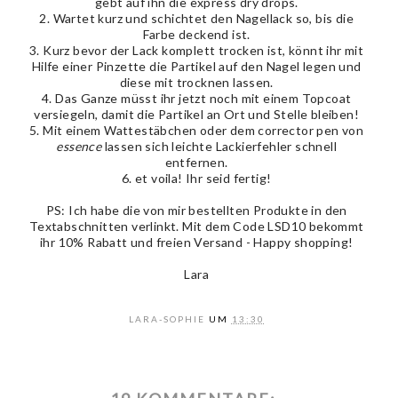
gebt auf ihn die express dry drops.
2. Wartet kurz und schichtet den Nagellack so, bis die
Farbe deckend ist.
3. Kurz bevor der Lack komplett trocken ist, könnt ihr mit
Hilfe einer Pinzette die Partikel auf den Nagel legen und
diese mit trocknen lassen.
4. Das Ganze müsst ihr jetzt noch mit einem Topcoat
versiegeln, damit die Partikel an Ort und Stelle bleiben!
5. Mit einem Wattestäbchen oder dem corrector pen von
essence
lassen sich leichte Lackierfehler schnell
entfernen.
6. et voila! Ihr seid fertig!
PS: Ich habe die von mir bestellten Produkte in den
Textabschnitten verlinkt. Mit dem Code LSD10 bekommt
ihr 10% Rabatt und freien Versand - Happy shopping!
Lara
LARA-SOPHIE
UM
13:30