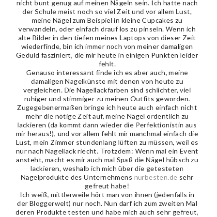
nicht bunt genug auf meinen Nägeln sein. Ich hatte nach
der Schule meist noch so viel Zeit und vor allem Lust,
meine Nägel zum Beispiel in kleine Cupcakes zu
verwandeln, oder einfach drauf los zu pinseln. Wenn ich
alte Bilder in den tiefen meines Laptops von dieser Zeit
wiederfinde, bin ich immer noch von meiner damaligen
Geduld fasziniert, die mir heute in einigen Punkten leider
fehlt.
Genauso interessant finde ich es aber auch, meine
damaligen Nagelkünste mit denen von heute zu
vergleichen. Die Nagellackfarben sind schlichter, viel
ruhiger und stimmiger zu meinen Outfits geworden.
Zugegebenermaßen bringe ich heute auch einfach nicht
mehr die nötige Zeit auf, meine Nägel ordentlich zu
lackieren (da kommt dann wieder die Perfektionistin aus
mir heraus!), und vor allem fehlt mir manchmal einfach die
Lust, mein Zimmer stundenlang lüften zu müssen, weil es
nur nach Nagellack riecht. Trotzdem: Wenn mal ein Event
ansteht, macht es mir auch mal Spaß die Nägel hübsch zu
lackieren, weshalb ich mich über die getesteten
Nagelprodukte des Unternehmens
nurbesten.de
sehr
gefreut habe!
Ich weiß, mittlerweile hört man von ihnen (jedenfalls in
der Bloggerwelt) nur noch. Nun darf ich zum zweiten Mal
deren Produkte testen und habe mich auch sehr gefreut,