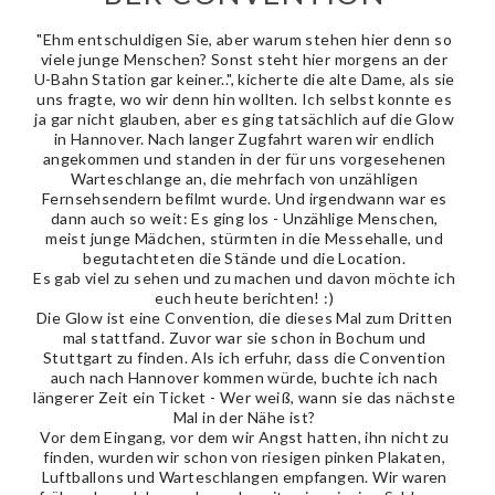
"Ehm entschuldigen Sie, aber warum stehen hier denn so
viele junge Menschen? Sonst steht hier morgens an der
U-Bahn Station gar keiner..", kicherte die alte Dame, als sie
uns fragte, wo wir denn hin wollten. Ich selbst konnte es
ja gar nicht glauben, aber es ging tatsächlich auf die Glow
in Hannover. Nach langer Zugfahrt waren wir endlich
angekommen und standen in der für uns vorgesehenen
Warteschlange an, die mehrfach von unzähligen
Fernsehsendern befilmt wurde. Und irgendwann war es
dann auch so weit: Es ging los - Unzählige Menschen,
meist junge Mädchen, stürmten in die Messehalle, und
begutachteten die Stände und die Location.
Es gab viel zu sehen und zu machen und davon möchte ich
euch heute berichten! :)
Die Glow ist eine Convention, die dieses Mal zum Dritten
mal stattfand. Zuvor war sie schon in Bochum und
Stuttgart zu finden. Als ich erfuhr, dass die Convention
auch nach Hannover kommen würde, buchte ich nach
längerer Zeit ein Ticket - Wer weiß, wann sie das nächste
Mal in der Nähe ist?
Vor dem Eingang, vor dem wir Angst hatten, ihn nicht zu
finden, wurden wir schon von riesigen pinken Plakaten,
Luftballons und Warteschlangen empfangen. Wir waren