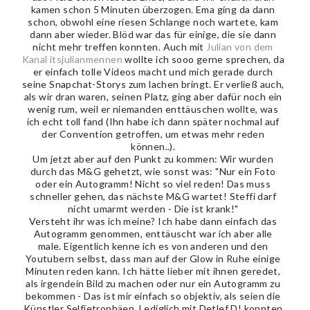
kamen schon 5 Minuten überzogen. Ema ging da dann
schon, obwohl eine riesen Schlange noch wartete, kam
dann aber wieder. Blöd war das für einige, die sie dann
nicht mehr treffen konnten. Auch mit
Julian von dem
Kanal itsjulianmennen
wollte ich sooo gerne sprechen, da
er einfach tolle Videos macht und mich gerade durch
seine Snapchat-Storys zum lachen bringt. Er verließ auch,
als wir dran waren, seinen Platz, ging aber dafür noch ein
wenig rum, weil er niemanden enttäuschen wollte, was
ich echt toll fand (Ihn habe ich dann später nochmal auf
der Convention getroffen, um etwas mehr reden
können..).
Um jetzt aber auf den Punkt zu kommen: Wir wurden
durch das M&G gehetzt, wie sonst was: "Nur ein Foto
oder ein Autogramm! Nicht so viel reden! Das muss
schneller gehen, das nächste M&G wartet! Steffi darf
nicht umarmt werden - Die ist krank!"
Versteht ihr was ich meine? Ich habe dann einfach das
Autogramm genommen, enttäuscht war ich aber alle
male. Eigentlich kenne ich es von anderen und den
Youtubern selbst, dass man auf der Glow in Ruhe einige
Minuten reden kann. Ich hätte lieber mit ihnen geredet,
als irgendein Bild zu machen oder nur ein Autogramm zu
bekommen - Das ist mir einfach so objektiv, als seien die
Künstler Selfietrophäen. Lediglich mit Detlef D! konnten