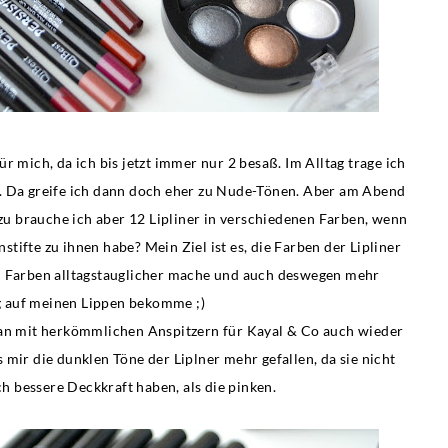
ür mich, da ich bis jetzt immer nur 2 besaß. Im Alltag trage ich
gen. Da greife ich dann doch eher zu Nude-Tönen. Aber am Abend
ozu brauche ich aber 12 Lipliner in verschiedenen Farben, wenn
nstifte zu ihnen habe? Mein Ziel ist es, die Farben der Lipliner
en Farben alltagstauglicher mache und auch deswegen mehr
 auf meinen Lippen bekomme ;)
 man mit herkömmlichen Anspitzern für Kayal & Co auch wieder
ss mir die dunklen Töne der Liplner mehr gefallen, da sie nicht
h bessere Deckkraft haben, als die pinken.