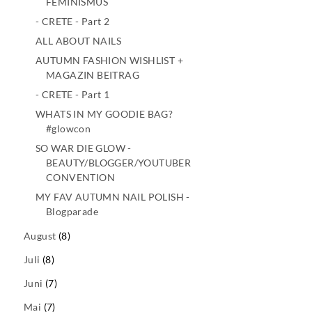
FEMINISMUS
- CRETE - Part 2
ALL ABOUT NAILS
AUTUMN FASHION WISHLIST +
MAGAZIN BEITRAG
- CRETE - Part 1
WHATS IN MY GOODIE BAG?
#glowcon
SO WAR DIE GLOW -
BEAUTY/BLOGGER/YOUTUBER
CONVENTION
MY FAV AUTUMN NAIL POLISH -
Blogparade
August
(8)
Juli
(8)
Juni
(7)
Mai
(7)