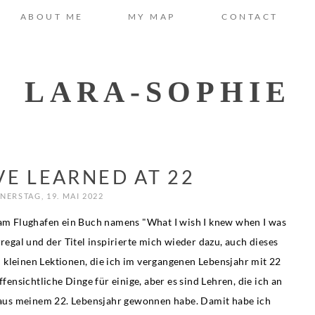
ABOUT ME
MY MAP
CONTACT
LARA-SOPHIE
VE LEARNED AT 22
ERSTAG, 19. MAI 2022
t am Flughafen ein Buch namens "What I wish I knew when I was
egal und der Titel inspirierte mich wieder dazu, auch dieses
en kleinen Lektionen, die ich im vergangenen Lebensjahr mit 22
ffensichtliche Dinge für einige, aber es sind Lehren, die ich an
aus meinem 22. Lebensjahr gewonnen habe. Damit habe ich